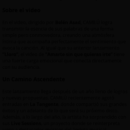
Sobre el video
En el video, dirigido por
Belén Asad
, CAMILÚ logra
transmitir la esencia de sus palabras de una forma
simple pero conmovedora, creando una atmósfera
íntima que acompaña perfectamente el sentimiento que
evoca la canción. Al igual que su anterior lanzamiento
“Lloro”
, el video de
“Amarte sin que quieras irte”
tiene
una fuerte carga emocional que conecta directamente
con su audiencia.
Un Camino Ascendente
Este lanzamiento llega después de un año lleno de logros
y nuevas propuestas. CAMILÚ recientemente agotó
entradas en
La Tangente
, donde compartió sus grandes
éxitos y un adelanto de lo que será su próximo disco.
Además, a lo largo del año, la artista ha sorprendido con
sus
Live Sessions
, un proyecto donde se reinterpreta
junto a destacados músicos del ámbito musical,