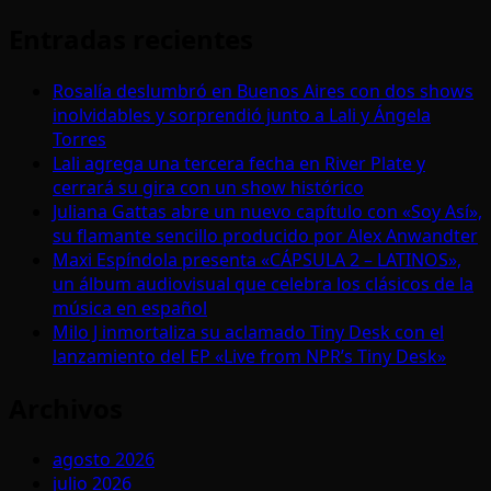
Entradas recientes
Rosalía deslumbró en Buenos Aires con dos shows
inolvidables y sorprendió junto a Lali y Ángela
Torres
Lali agrega una tercera fecha en River Plate y
cerrará su gira con un show histórico
Juliana Gattas abre un nuevo capítulo con «Soy Así»,
su flamante sencillo producido por Alex Anwandter
Maxi Espíndola presenta «CÁPSULA 2 – LATINOS»,
un álbum audiovisual que celebra los clásicos de la
música en español
Milo J inmortaliza su aclamado Tiny Desk con el
lanzamiento del EP «Live from NPR’s Tiny Desk»
Archivos
agosto 2026
julio 2026