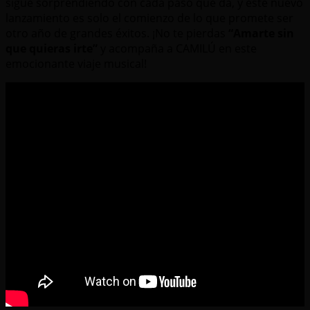
sigue sorprendiendo con cada paso que da, y este nuevo
lanzamiento es solo el comienzo de lo que promete ser
otro año de grandes éxitos. ¡No te pierdas
“Amarte sin
que quieras irte”
y acompaña a CAMILÚ en este
emocionante viaje musical!