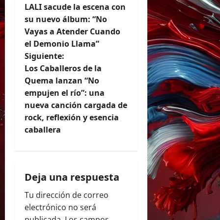
LALI sacude la escena con
a
su nuevo álbum: “No
Vayas a Atender Cuando
v
el Demonio Llama”
e
Siguiente:
Los Caballeros de la
g
Quema lanzan “No
empujen el río”: una
a
nueva canción cargada de
c
rock, reflexión y esencia
caballera
i
ó
Deja una respuesta
n
Tu dirección de correo
d
electrónico no será
publicada.
Los campos