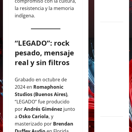
con un
compromiso con la cultura,
show
la resistencia y la memoria
histórico
indígena.
Juliana
Gattas
“LEGADO”: rock
abre un
nuevo
pesado, mensaje
capítulo
real y sin filtros
con «Soy
Así», su
Grabado en octubre de
flamante
2024 en
Romaphonic
sencillo
Studios (Buenos Aires)
,
producido
“LEGADO” fue producido
por Alex
por
Andrés Giménez
junto
Anwandter
a
Osko Cariola
, y
Maxi
masterizado por
Brendan
Espíndola
Duffey Audio
en Florida,