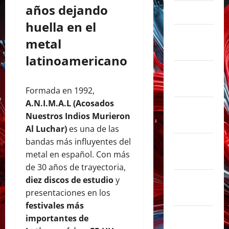
años dejando
abril 2025
huella en el
marzo
metal
2025
latinoamericano
febrero
2025
Formada en 1992,
A.N.I.M.A.L (Acosados
enero
Nuestros Indios Murieron
2025
Al Luchar)
es una de las
bandas más influyentes del
diciembre
metal en español. Con más
2024
de 30 años de trayectoria,
diez discos de estudio
y
noviembre
presentaciones en los
2024
festivales más
octubre
importantes de