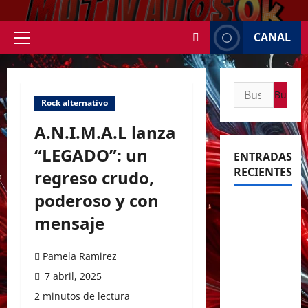
Saltar
al
CANAL
contenido
Menú
principal
Buscar:
Rock alternativo
A.N.I.M.A.L lanza
“LEGADO”: un
ENTRADAS
RECIENTES
regreso crudo,
poderoso y con
Rosalía
mensaje
deslumbró
en
Pamela Ramirez
Buenos
Aires con
7 abril, 2025
dos
2 minutos de lectura