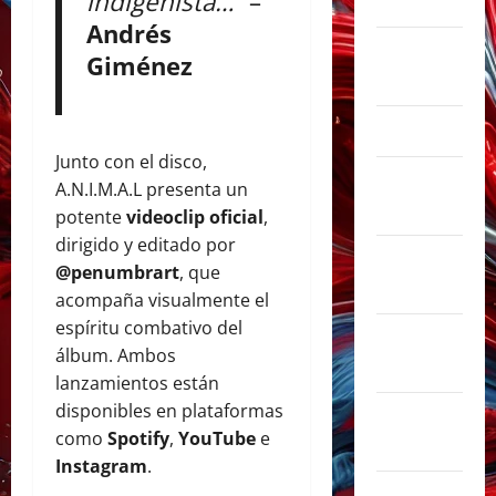
indigenista…”
–
julio 2026
Andrés
junio
Giménez
2026
abril 2026
Junto con el disco,
marzo
A.N.I.M.A.L presenta un
2026
potente
videoclip oficial
,
dirigido y editado por
febrero
@penumbrart
, que
2026
acompaña visualmente el
espíritu combativo del
enero
álbum. Ambos
2026
lanzamientos están
disponibles en plataformas
diciembre
como
Spotify
,
YouTube
e
2025
Instagram
.