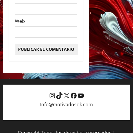
Web
Instagram
TikTok
X
Facebook
YouTube
Info@motivadosok.com
Copyright Todos los derechos reservados
|