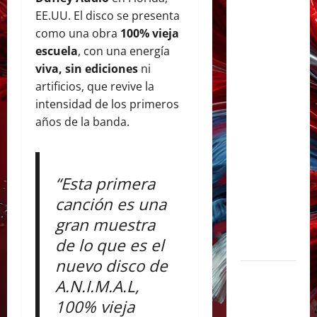
presenta
EE.UU. El disco se presenta
«CÁPSULA
como una obra
100% vieja
2 –
escuela
, con una energía
LATINOS»,
viva, sin ediciones
ni
un álbum
artificios, que revive la
audiovisual
intensidad de los primeros
que
años de la banda.
celebra
los
clásicos
“Esta primera
de la
canción es una
música
gran muestra
en
de lo que es el
español
nuevo disco de
Milo J
A.N.I.M.A.L,
inmortaliza
100% vieja
su