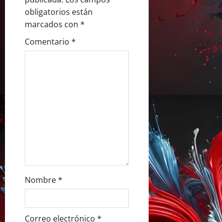
e
obligatorios están
e
marcados con
*
Comentario
*
n
t
r
a
d
a
s
Nombre
*
Correo electrónico
*