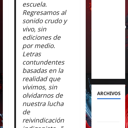
escuela.
aclamado
Regresamos al
Tiny Desk
sonido crudo y
con el
lanzamiento
vivo, sin
del EP
ediciones de
«Live
por medio.
from
Letras
NPR’s
contundentes
Tiny
basadas en la
Desk»
realidad que
vivimos, sin
ARCHIVOS
olvidarnos de
nuestra lucha
agosto
de
2026
reivindicación