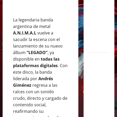
shows
inolvidables
y
La legendaria banda
sorprendió
argentina de metal
junto a
A.N.I.M.A.L
vuelve a
Lali y
sacudir la escena con el
Ángela
lanzamiento de su nuevo
Torres
álbum
“LEGADO”
, ya
Lali
disponible en
todas las
agrega
plataformas digitales
. Con
una
este disco, la banda
tercera
liderada por
Andrés
fecha en
Giménez
regresa a las
River
raíces con un sonido
Plate y
crudo, directo y cargado de
cerrará
contenido social,
su gira
reafirmando su