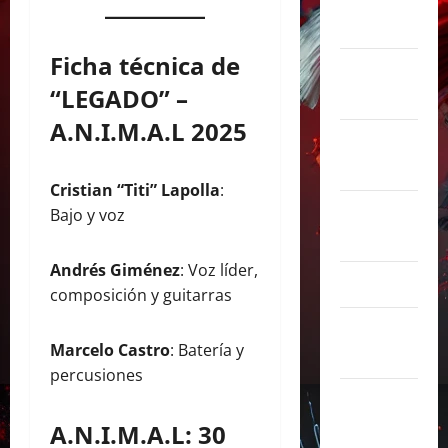
noviembre
2025
Ficha técnica de
octubre
“LEGADO” –
2025
A.N.I.M.A.L 2025
septiembre
2025
Cristian “Titi” Lapolla
:
agosto
Bajo y voz
2025
Andrés Giménez
: Voz líder,
julio 2025
composición y guitarras
junio
Marcelo Castro
: Batería y
2025
percusiones
mayo
2025
A.N.I.M.A.L: 30