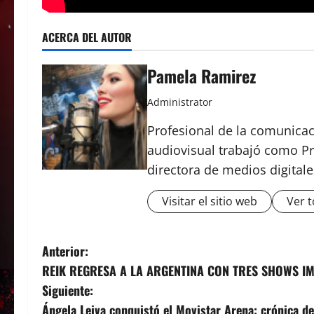
ACERCA DEL AUTOR
Pamela Ramirez
Administrator
Profesional de la comunicac
audiovisual trabajó como Pr
directora de medios digital
Visitar el sitio web
Ver t
N
Anterior:
REIK REGRESA A LA ARGENTINA CON TRES SHOWS IM
a
Siguiente:
v
Ángela Leiva conquistó el Movistar Arena: crónica d