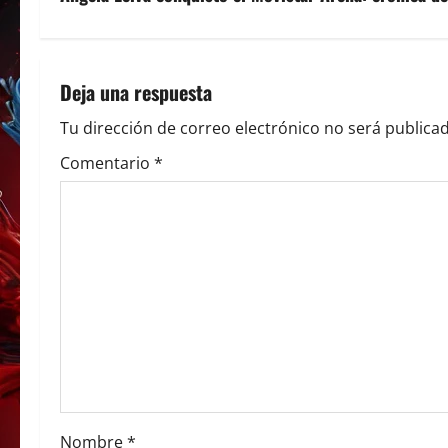
e
g
Deja una respuesta
a
Tu dirección de correo electrónico no será publicad
c
Comentario
*
i
ó
n
d
e
e
Nombre
*