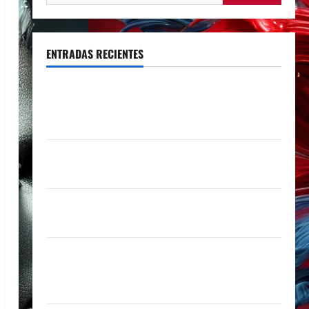
ENTRADAS RECIENTES
Rosalía deslumbró en Buenos Aires con dos shows
inolvidables y sorprendió junto a Lali y Ángela
Torres
Lali agrega una tercera fecha en River Plate y
cerrará su gira con un show histórico
Juliana Gattas abre un nuevo capítulo con «Soy Así»,
su flamante sencillo producido por Alex Anwandter
Maxi Espíndola presenta «CÁPSULA 2 – LATINOS»,
un álbum audiovisual que celebra los clásicos de la
música en español