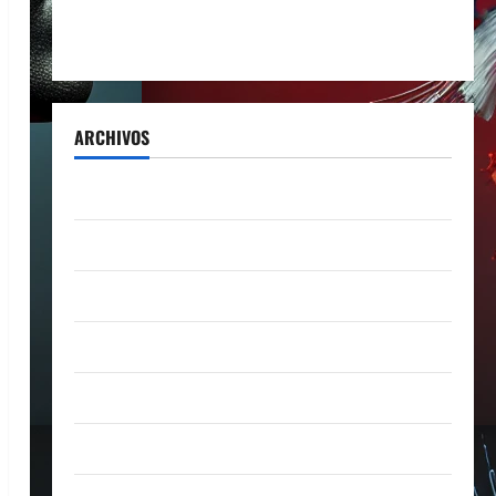
Milo J inmortaliza su aclamado Tiny Desk con el
lanzamiento del EP «Live from NPR’s Tiny Desk»
ARCHIVOS
agosto 2026
julio 2026
junio 2026
abril 2026
marzo 2026
febrero 2026