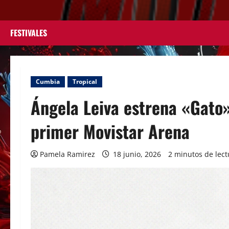
Saltar
al
contenido
FESTIVALES
Cumbia
Tropical
Ángela Leiva estrena «Gato»
primer Movistar Arena
Pamela Ramirez
18 junio, 2026
2 minutos de lect