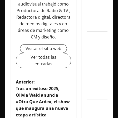
noviembre
audiovisual trabajó como
2025
Productora de Radio & TV ,
Redactora digital, directora
octubre
de medios digitales y en
2025
áreas de marketing como
CM y diseño.
septiembre
2025
Visitar el sitio web
agosto
Ver todas las
2025
entradas
julio 2025
N
Anterior:
junio
Tras un exitoso 2025,
a
2025
Olivia Wald anuncia
«Otra Que Arde», el show
v
mayo
que inaugura una nueva
2025
e
etapa artística