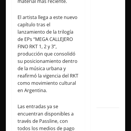
material más reciente.
presenta
«CÁPSULA
El artista llega a este nuevo
2 –
capítulo tras el
LATINOS»,
lanzamiento de la trilogía
un álbum
de EPs “MEGA CALLEJERO
audiovisual
FINO RKT 1, 2 y 3”,
que
producción que consolidó
celebra
su posicionamiento dentro
los
de la música urbana y
clásicos
reafirmó la vigencia del RKT
de la
como movimiento cultural
música
en Argentina.
en
español
Las entradas ya se
encuentran disponibles a
Milo J
través de Passline, con
inmortaliza
todos los medios de pago
su