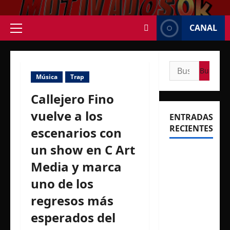
Saltar
al
CANAL
contenido
Menú
principal
Buscar:
Música
Trap
Callejero Fino
vuelve a los
ENTRADAS
RECIENTES
escenarios con
un show en C Art
Rosalía
Media y marca
deslumbró
en
uno de los
Buenos
regresos más
Aires con
esperados del
dos