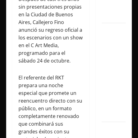
con un
sin presentaciones propias
show
en la Ciudad de Buenos
histórico
Aires, Callejero Fino
anunció su regreso oficial a
Juliana
los escenarios con un show
Gattas
en el C Art Media,
abre un
programado para el
nuevo
sábado 24 de octubre.
capítulo
con «Soy
Así», su
El referente del RKT
flamante
prepara una noche
sencillo
especial que promete un
producido
reencuentro directo con su
por Alex
público, en un formato
Anwandter
completamente renovado
que combinará sus
Maxi
grandes éxitos con su
Espíndola