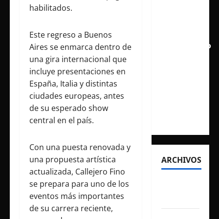
habilitados.
aclamado
Tiny Desk
con el
Este regreso a Buenos
lanzamiento
Aires se enmarca dentro de
del EP
una gira internacional que
«Live
incluye presentaciones en
from
España, Italia y distintas
NPR’s
ciudades europeas, antes
Tiny
de su esperado show
Desk»
central en el país.
Con una puesta renovada y
una propuesta artística
ARCHIVOS
actualizada, Callejero Fino
se prepara para uno de los
agosto
eventos más importantes
2026
de su carrera reciente,