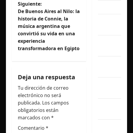
Siguiente:
abril 2025
g
De Buenos Aires al Nilo: la
historia de Connie, la
marzo
a
música argentina que
2025
c
convirtió su vida en una
experiencia
febrero
i
transformadora en Egipto
2025
ó
enero
2025
n
Deja una respuesta
d
diciembre
Tu dirección de correo
2024
electrónico no será
e
publicada.
Los campos
noviembre
e
obligatorios están
2024
marcados con
*
n
octubre
Comentario
*