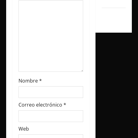
t
2024
r
septiembre
2024
a
d
a
s
Nombre
*
Correo electrónico
*
Web