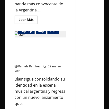
shows
banda más convocante de
inolvidables
la Argentina,...
y
sorprendió
Leer
Leer Más
más
junto a
acerca
de
Lali y
Hip hop
Rap
Trap
La
K’onga
Ángela
y
Torres
G
Blair y Dillom presentan
Sony
«Carne Viva»: una
unen
fuerzas
Lali
colaboración intensa y
en
sin filtros
agrega
“Punto
Final”:
una
Pamela Ramirez
29 marzo,
el
cuarteto
2025
tercera
se
fusiona
fecha en
Blair sigue consolidando su
con
lo
River
identidad en la escena
urbano
Plate y
musical argentina y regresa
cerrará
con un nuevo lanzamiento
su gira
que...