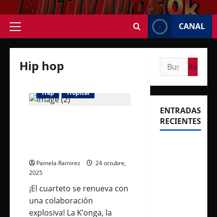
Saltar
al
CANAL
contenido
Menú
principal
Hip hop
Buscar:
Hip hop
Música
Trap
Tropical
ENTRADAS
La K’onga y G Sony unen
RECIENTES
fuerzas en “Punto Final”:
el cuarteto se fusiona con
Rosalía
lo urbano
deslumbró
Pamela Ramirez
24 octubre,
en
2025
Buenos
¡El cuarteto se renueva con
Aires con
una colaboración
dos
explosiva! La K’onga, la