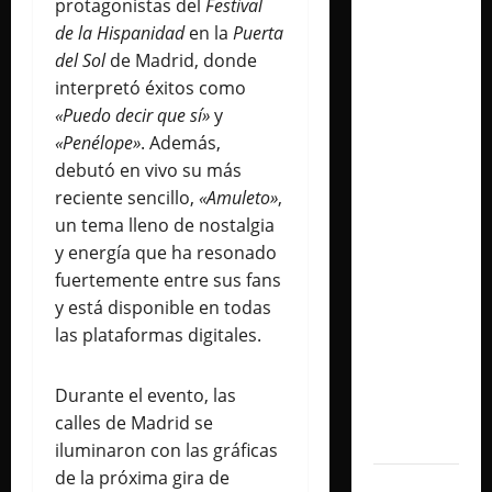
protagonistas del
Festival
Maxi
de la Hispanidad
en la
Puerta
Espíndola
del Sol
de Madrid, donde
presenta
interpretó éxitos como
«CÁPSULA
«Puedo decir que sí»
y
2 –
«Penélope»
. Además,
LATINOS»,
debutó en vivo su más
un álbum
reciente sencillo,
«Amuleto»
,
audiovisual
un tema lleno de nostalgia
que
y energía que ha resonado
celebra
fuertemente entre sus fans
los
y está disponible en todas
clásicos
las plataformas digitales.
de la
música
Durante el evento, las
en
calles de Madrid se
español
iluminaron con las gráficas
de la próxima gira de
Milo J