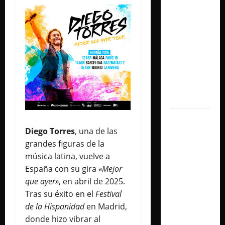
shows
inolvidables
y
sorprendió
junto a
Lali y
Ángela
Torres
Lali
Diego Torres
, una de las
agrega
grandes figuras de la
una
música latina, vuelve a
tercera
España con su gira
«Mejor
fecha en
que ayer»
, en abril de 2025.
River
Tras su éxito en el
Festival
Plate y
de la Hispanidad
en Madrid,
cerrará
donde hizo vibrar al
su gira