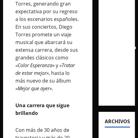
Torres, generando gran
inmortaliza
expectativa por su regreso
su
a los escenarios españoles.
aclamado
En sus conciertos, Diego
Tiny Desk
Torres promete un viaje
con el
musical que abarcará su
lanzamiento
extensa carrera, desde sus
del EP
grandes clásicos como
«Live
«Color Esperanza»
y
«Tratar
from
de estar mejor»
, hasta lo
NPR’s
más nuevo de su álbum
Tiny
«Mejor que ayer»
.
Desk»
Una carrera que sigue
brillando
ARCHIVOS
Con más de 30 años de
agosto
trayectoria y más de 20