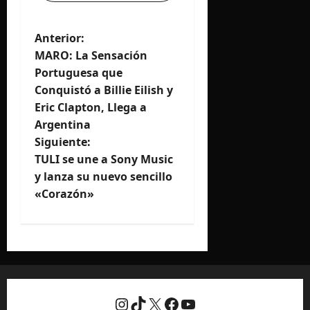
N
Anterior:
MARO: La Sensación
a
Portuguesa que
Conquistó a Billie Eilish y
v
Eric Clapton, Llega a
e
Argentina
Siguiente:
g
TULI se une a Sony Music
y lanza su nuevo sencillo
a
«Corazón»
c
i
ó
n
Instagram
TikTok
X
Facebook
YouTube