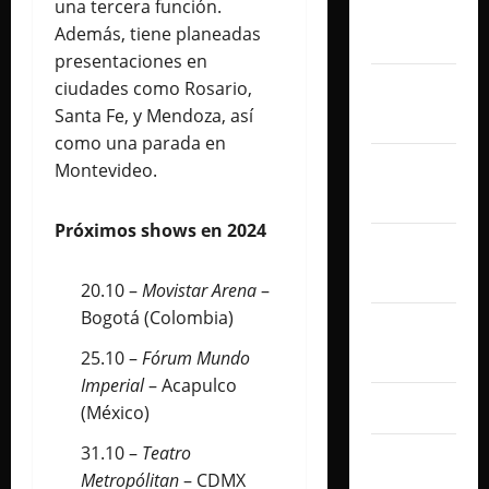
una tercera función.
diciembre
Además, tiene planeadas
2025
presentaciones en
ciudades como Rosario,
noviembre
Santa Fe, y Mendoza, así
2025
como una parada en
octubre
Montevideo.
2025
Próximos shows en 2024
septiembre
2025
20.10 –
Movistar Arena
–
Bogotá (Colombia)
agosto
2025
25.10 –
Fórum Mundo
Imperial
– Acapulco
julio 2025
(México)
31.10 –
Teatro
junio
Metropólitan
– CDMX
2025