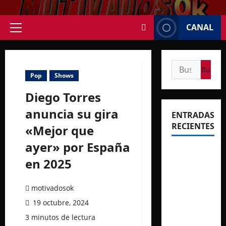
Saltar
al
CANAL
contenido
Menú
principal
Buscar:
Pop
Shows
Diego Torres
anuncia su gira
ENTRADAS
RECIENTES
«Mejor que
ayer» por España
Rosalía
en 2025
deslumbró
en
motivadosok
Buenos
19 octubre, 2024
Aires con
3 minutos de lectura
dos