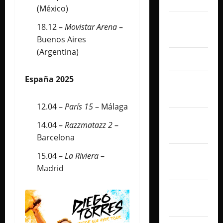
(México)
mayo
18.12 –
Movistar Arena
–
2025
Buenos Aires
(Argentina)
abril 2025
España 2025
marzo
2025
12.04 –
París 15
– Málaga
febrero
14.04 –
Razzmatazz 2
–
2025
Barcelona
enero
15.04 –
La Riviera
–
Madrid
2025
diciembre
2024