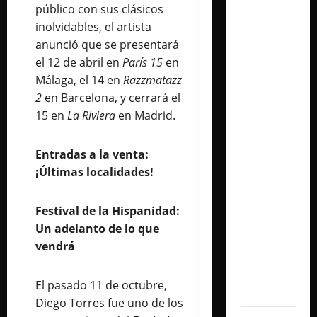
público con sus clásicos
con un
inolvidables, el artista
show
anunció que se presentará
histórico
el 12 de abril en
París 15
en
Málaga, el 14 en
Razzmatazz
Juliana
2
en Barcelona, y cerrará el
Gattas
15 en
La Riviera
en Madrid.
abre un
nuevo
Entradas a la venta:
capítulo
¡Últimas localidades!
con «Soy
Así», su
Festival de la Hispanidad:
flamante
Un adelanto de lo que
sencillo
vendrá
producido
por Alex
El pasado 11 de octubre,
Anwandter
Diego Torres fue uno de los