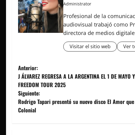
Administrator
Profesional de la comunicac
audiovisual trabajó como Pr
directora de medios digital
Visitar el sitio web
Ver t
N
Anterior:
J ÁLVAREZ REGRESA A LA ARGENTINA EL 1 DE MAYO 
a
FREEDOM TOUR 2025
v
Siguiente:
Rodrigo Tapari presentó su nuevo disco El Amor que 
e
Colonial
g
a