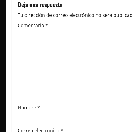
Deja una respuesta
c
Tu dirección de correo electrónico no será publicad
i
Comentario
*
ó
n
d
e
e
n
t
Nombre
*
r
Correo electrónico
*