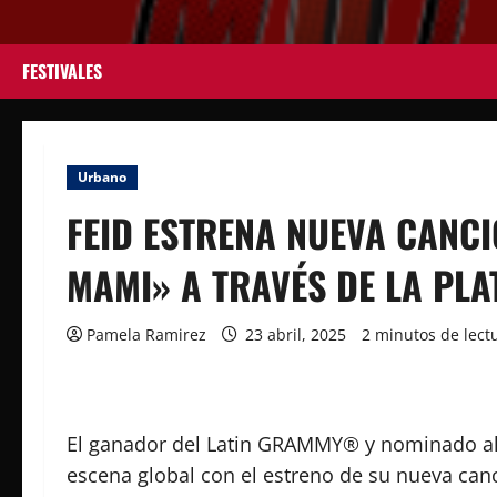
Saltar
al
contenido
FESTIVALES
Urbano
FEID ESTRENA NUEVA CANCI
MAMI» A TRAVÉS DE LA PL
Pamela Ramirez
23 abril, 2025
2 minutos de lect
El ganador del Latin GRAMMY® y nominado
escena global con el estreno de su nueva ca