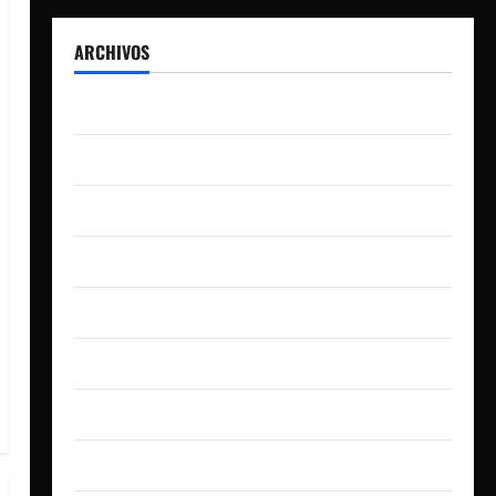
ARCHIVOS
agosto 2026
julio 2026
junio 2026
abril 2026
marzo 2026
febrero 2026
enero 2026
diciembre 2025