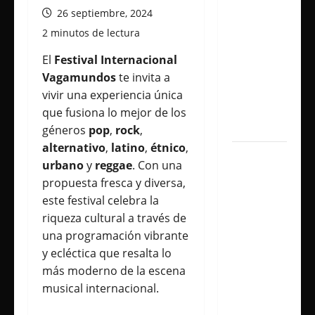
shows
26 septiembre, 2024
inolvidables
2 minutos de lectura
y
sorprendió
El
Festival Internacional
junto a
Vagamundos
te invita a
Lali y
vivir una experiencia única
Ángela
que fusiona lo mejor de los
Torres
géneros
pop
,
rock
,
alternativo
,
latino
,
étnico
,
Lali
urbano
y
reggae
. Con una
agrega
propuesta fresca y diversa,
una
este festival celebra la
tercera
riqueza cultural a través de
fecha en
una programación vibrante
River
y ecléctica que resalta lo
Plate y
más moderno de la escena
cerrará
musical internacional.
su gira