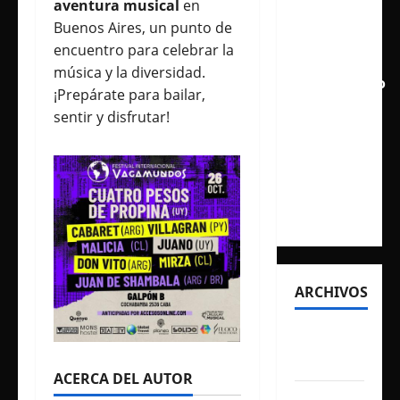
aventura musical
en
aclamado
Buenos Aires, un punto de
Tiny Desk
encuentro para celebrar la
con el
música y la diversidad.
lanzamiento
¡Prepárate para bailar,
del EP
sentir y disfrutar!
«Live
from
NPR’s
Tiny
Desk»
ARCHIVOS
agosto
2026
ACERCA DEL AUTOR