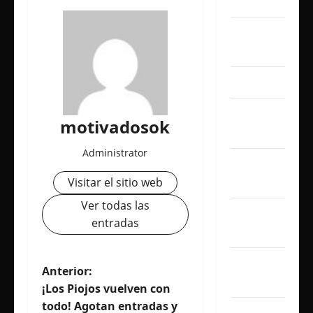
julio 2026
junio
2026
abril 2026
marzo
motivadosok
2026
Administrator
febrero
2026
Visitar el sitio web
Ver todas las
enero
entradas
2026
diciembre
N
Anterior:
2025
¡Los Piojos vuelven con
a
todo! Agotan entradas y