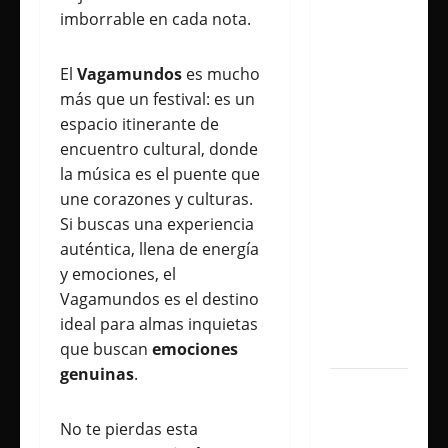
imborrable en cada nota.
presenta
«CÁPSULA
2 –
El
Vagamundos
es mucho
LATINOS»,
más que un festival: es un
un álbum
espacio itinerante de
audiovisual
encuentro cultural, donde
que
la música es el puente que
celebra
une corazones y culturas.
los
Si buscas una experiencia
clásicos
auténtica, llena de energía
de la
y emociones, el
música
Vagamundos es el destino
en
ideal para almas inquietas
español
que buscan
emociones
genuinas
.
Milo J
inmortaliza
No te pierdas esta
su