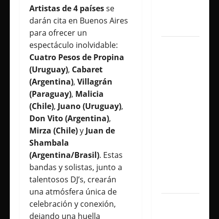
con un
Artistas de 4 países
se
show
darán cita en Buenos Aires
histórico
para ofrecer un
espectáculo inolvidable:
Juliana
Cuatro Pesos de Propina
Gattas
(Uruguay)
,
Cabaret
abre un
(Argentina)
,
Villagrán
nuevo
(Paraguay)
,
Malicia
capítulo
(Chile)
,
Juano (Uruguay)
,
con «Soy
Don Vito (Argentina)
,
Así», su
Mirza (Chile)
y
Juan de
flamante
Shambala
sencillo
(Argentina/Brasil)
. Estas
producido
bandas y solistas, junto a
por Alex
talentosos DJ’s, crearán
Anwandter
una atmósfera única de
celebración y conexión,
Maxi
dejando una huella
Espíndola