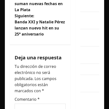
noviembre
suman nuevas fechas en
v
2025
La Plata
e
Siguiente:
octubre
Banda XXI y Natalie Pérez
2025
g
lanzan nuevo hit en su
25° aniversario
septiembre
a
2025
c
agosto
i
Deja una respuesta
2025
Tu dirección de correo
ó
julio 2025
electrónico no será
n
publicada.
Los campos
junio
obligatorios están
2025
d
marcados con
*
e
mayo
Comentario
*
2025