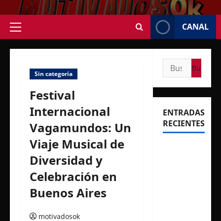
Saltar
al
CANAL
contenido
Menú
principal
Buscar:
Sin categoría
Festival
Internacional
ENTRADAS
RECIENTES
Vagamundos: Un
Viaje Musical de
Rosalía
Diversidad y
deslumbró
en
Celebración en
Buenos
Buenos Aires
Aires con
dos
motivadosok