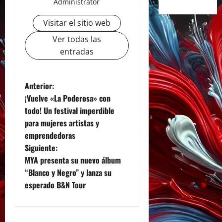
Administrator
Visitar el sitio web
Ver todas las
entradas
N
Anterior:
¡Vuelve «La Poderosa» con
a
todo! Un festival imperdible
para mujeres artistas y
v
emprendedoras
e
Siguiente:
MYA presenta su nuevo álbum
g
“Blanco y Negro” y lanza su
esperado B&N Tour
a
c