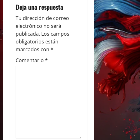
i
Deja una respuesta
ó
Tu dirección de correo
electrónico no será
n
publicada.
Los campos
obligatorios están
d
marcados con
*
e
Comentario
*
e
n
t
r
a
d