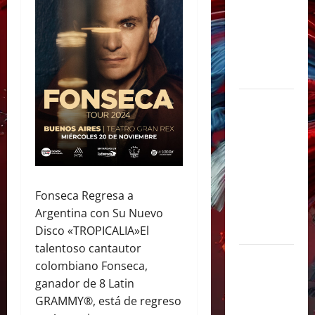
y
sorprendió
junto a Lali
y Ángela
Torres
Lali agrega
una tercera
fecha en
River Plate
y cerrará su
gira con un
Fonseca Regresa a
show
Argentina con Su Nuevo
histórico
Disco «TROPICALIA»El
talentoso cantautor
Juliana
colombiano Fonseca,
Gattas abre
ganador de 8 Latin
un nuevo
GRAMMY®, está de regreso
capítulo