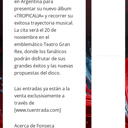
en Argentina para
con «Soy
presentar su nuevo álbum
Así», su
«TROPICALIA» y recorrer su
flamante
exitosa trayectoria musical.
sencillo
La cita será el 20 de
producido
noviembre en el
por Alex
emblemático Teatro Gran
Anwandter
Rex, donde los fanáticos
podrán disfrutar de sus
Maxi
grandes éxitos y las nuevas
Espíndola
propuestas del disco.
presenta
«CÁPSULA
Las entradas ya están a la
2 –
venta exclusivamente a
LATINOS»,
través de
un álbum
[www.tuentrada.com]
audiovisual
que celebra
Acerca de Fonseca
los clásicos