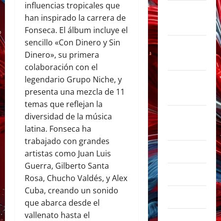
influencias tropicales que
noviembre
han inspirado la carrera de
2025
Fonseca. El álbum incluye el
sencillo «Con Dinero y Sin
octubre
Dinero», su primera
2025
colaboración con el
legendario Grupo Niche, y
septiembre
presenta una mezcla de 11
2025
temas que reflejan la
agosto
diversidad de la música
2025
latina. Fonseca ha
trabajado con grandes
julio 2025
artistas como Juan Luis
Guerra, Gilberto Santa
junio 2025
Rosa, Chucho Valdés, y Alex
Cuba, creando un sonido
mayo 2025
que abarca desde el
vallenato hasta el
abril 2025