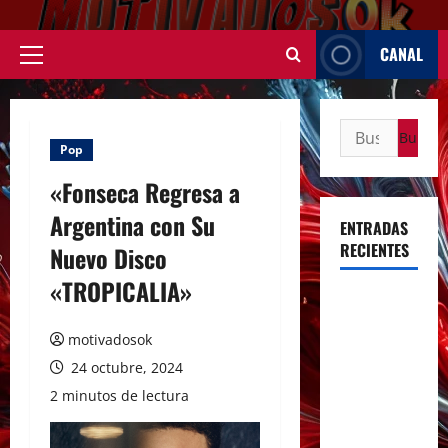
Saltar
al
CANAL
contenido
Menú
principal
Buscar:
Pop
«Fonseca Regresa a
Argentina con Su
ENTRADAS
RECIENTES
Nuevo Disco
«TROPICALIA»
Rosalía
deslumbró
motivadosok
en Buenos
24 octubre, 2024
Aires con
2 minutos de lectura
dos shows
inolvidables