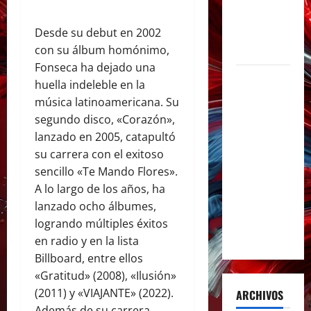
de la
música en
Desde su debut en 2002
español
con su álbum homónimo,
Fonseca ha dejado una
Milo J
huella indeleble en la
inmortaliza
música latinoamericana. Su
su
segundo disco, «Corazón»,
aclamado
lanzado en 2005, catapultó
Tiny Desk
su carrera con el exitoso
con el
sencillo «Te Mando Flores».
lanzamiento
A lo largo de los años, ha
del EP «Live
lanzado ocho álbumes,
from NPR’s
logrando múltiples éxitos
Tiny Desk»
en radio y en la lista
Billboard, entre ellos
«Gratitud» (2008), «Ilusión»
(2011) y «VIAJANTE» (2022).
ARCHIVOS
Además de su carrera