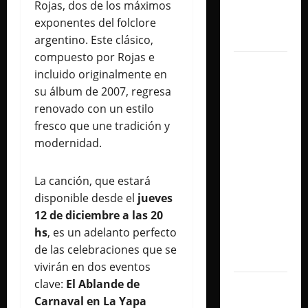
con un
Rojas, dos de los máximos
show
exponentes del folclore
histórico
argentino. Este clásico,
compuesto por Rojas e
Juliana
incluido originalmente en
Gattas
su álbum de 2007, regresa
abre un
renovado con un estilo
nuevo
fresco que une tradición y
capítulo
modernidad.
con «Soy
Así», su
La canción, que estará
flamante
disponible desde el
jueves
sencillo
12 de diciembre a las 20
producido
hs
, es un adelanto perfecto
por Alex
de las celebraciones que se
Anwandter
vivirán en dos eventos
clave:
El Ablande de
Maxi
Carnaval en La Yapa
Espíndola