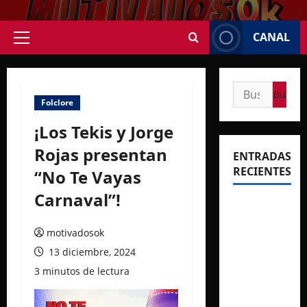
Saltar
al
CANAL
contenido
Menú
principal
Buscar:
Folclore
¡Los Tekis y Jorge
Rojas presentan
ENTRADAS
RECIENTES
“No Te Vayas
Carnaval”!
Rosalía
deslumbró
motivadosok
en
13 diciembre, 2024
Buenos
3 minutos de lectura
Aires con
dos