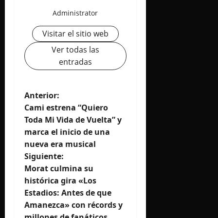
Administrator
Visitar el sitio web
Ver todas las
entradas
N
Anterior:
Cami estrena “Quiero
a
Toda Mi Vida de Vuelta” y
marca el inicio de una
v
nueva era musical
e
Siguiente:
Morat culmina su
g
histórica gira «Los
Estadios: Antes de que
a
Amanezca» con récords y
millones de fanáticos.