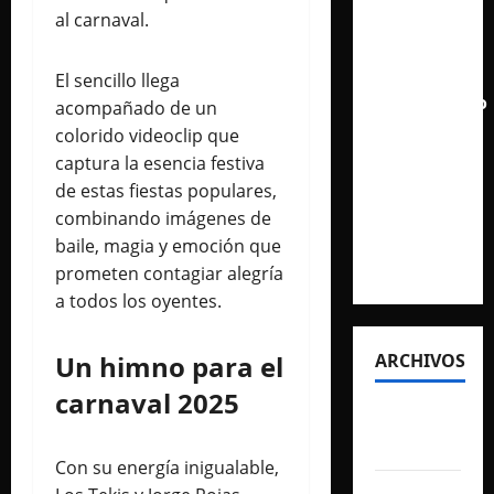
al carnaval.
aclamado
Tiny Desk
con el
El sencillo llega
lanzamiento
acompañado de un
del EP
colorido videoclip que
«Live
captura la esencia festiva
from
de estas fiestas populares,
NPR’s
combinando imágenes de
Tiny
baile, magia y emoción que
Desk»
prometen contagiar alegría
a todos los oyentes.
Un himno para el
ARCHIVOS
carnaval 2025
agosto
2026
Con su energía inigualable,