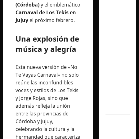
(Córdoba)
y el emblemático
presenta
Carnaval de Los Tekis en
«CÁPSULA
Jujuy
el próximo febrero.
2 –
LATINOS»,
Una explosión de
un álbum
audiovisual
música y alegría
que
celebra
Esta nueva versión de «No
los
Te Vayas Carnaval» no solo
clásicos
reúne las inconfundibles
de la
voces y estilos de Los Tekis
música
y Jorge Rojas, sino que
en
además refleja la unión
español
entre las provincias de
Córdoba y Jujuy,
Milo J
celebrando la cultura y la
inmortaliza
hermandad que caracteriza
su