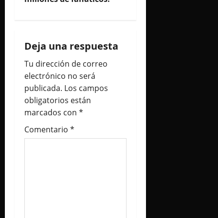
c
i
ó
Deja una respuesta
n
Tu dirección de correo
electrónico no será
d
publicada.
Los campos
obligatorios están
e
marcados con
*
e
Comentario
*
n
t
r
a