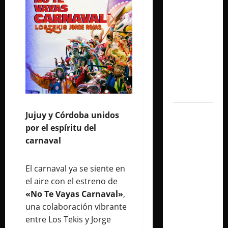
shows
inolvidables
y
sorprendió
junto a
Lali y
Ángela
Torres
Lali
Jujuy y Córdoba unidos
agrega
por el espíritu del
una
carnaval
tercera
fecha en
El carnaval ya se siente en
River
el aire con el estreno de
Plate y
«No Te Vayas Carnaval»
,
cerrará
una colaboración vibrante
su gira
entre Los Tekis y Jorge