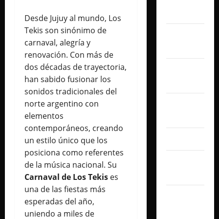
noviembre
2025
Desde Jujuy al mundo, Los
Tekis son sinónimo de
octubre
carnaval, alegría y
2025
renovación. Con más de
dos décadas de trayectoria,
septiembre
han sabido fusionar los
2025
sonidos tradicionales del
norte argentino con
agosto
elementos
2025
contemporáneos, creando
julio 2025
un estilo único que los
posiciona como referentes
junio
de la música nacional. Su
2025
Carnaval de Los Tekis
es
una de las fiestas más
mayo
esperadas del año,
2025
uniendo a miles de