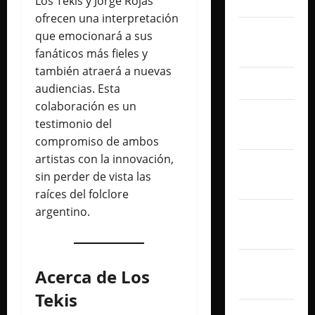
Los Tekis y Jorge Rojas
julio 2026
ofrecen una interpretación
junio
que emocionará a sus
2026
fanáticos más fieles y
también atraerá a nuevas
abril 2026
audiencias. Esta
colaboración es un
marzo
testimonio del
2026
compromiso de ambos
artistas con la innovación,
febrero
sin perder de vista las
2026
raíces del folclore
argentino.
enero
2026
diciembre
Acerca de Los
2025
Tekis