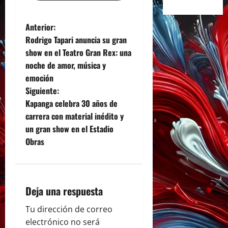
N
Anterior:
Rodrigo Tapari anuncia su gran
a
show en el Teatro Gran Rex: una
noche de amor, música y
v
emoción
e
Siguiente:
Kapanga celebra 30 años de
g
carrera con material inédito y
un gran show en el Estadio
a
Obras
c
i
Deja una respuesta
ó
Tu dirección de correo
n
electrónico no será