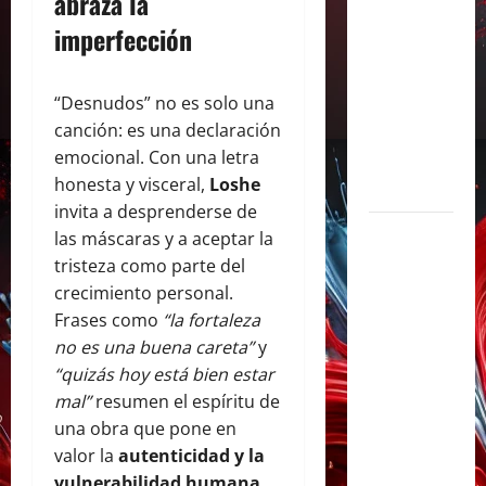
abraza la
con «Soy
imperfección
Así», su
flamante
“Desnudos” no es solo una
sencillo
canción: es una declaración
producido
emocional. Con una letra
por Alex
honesta y visceral,
Loshe
Anwandter
invita a desprenderse de
Maxi
las máscaras y a aceptar la
Espíndola
tristeza como parte del
presenta
crecimiento personal.
«CÁPSULA
Frases como
“la fortaleza
2 –
no es una buena careta”
y
LATINOS»,
“quizás hoy está bien estar
un álbum
mal”
resumen el espíritu de
audiovisual
una obra que pone en
que celebra
valor la
autenticidad y la
los clásicos
vulnerabilidad humana
.