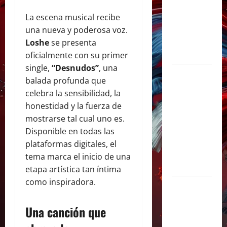
y
sorprendió
La escena musical recibe
junto a Lali
una nueva y poderosa voz.
y Ángela
Loshe
se presenta
Torres
oficialmente con su primer
single,
“Desnudos”
, una
Lali agrega
balada profunda que
una tercera
celebra la sensibilidad, la
fecha en
honestidad y la fuerza de
River Plate
mostrarse tal cual uno es.
y cerrará su
Disponible en todas las
gira con un
plataformas digitales, el
show
tema marca el inicio de una
histórico
etapa artística tan íntima
como inspiradora.
Juliana
Gattas abre
Una canción que
un nuevo
capítulo