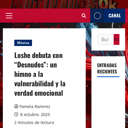
Saltar
al
CANAL
contenido
Menú
principal
Buscar:
Música
Loshe debuta con
“Desnudos”: un
ENTRADAS
RECIENTES
himno a la
vulnerabilidad y la
Rosalía
verdad emocional
deslumbró
en Buenos
Pamela Ramirez
Aires con
dos shows
8 octubre, 2025
inolvidables
2 minutos de lectura