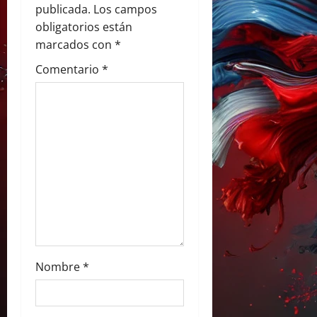
publicada.
Los campos
d
obligatorios están
e
marcados con
*
Comentario
*
e
n
t
r
a
d
a
Nombre
*
s