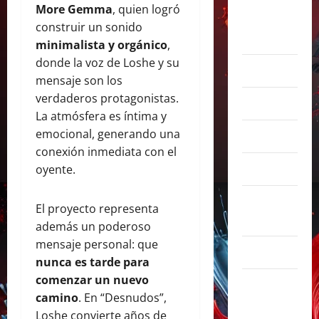
More Gemma
, quien logró
agosto
construir un sonido
2026
minimalista y orgánico
,
donde la voz de Loshe y su
julio 2026
mensaje son los
verdaderos protagonistas.
junio 2026
La atmósfera es íntima y
emocional, generando una
abril 2026
conexión inmediata con el
marzo 2026
oyente.
febrero
El proyecto representa
2026
además un poderoso
mensaje personal: que
enero 2026
nunca es tarde para
comenzar un nuevo
diciembre
camino
. En “Desnudos”,
2025
Loshe convierte años de