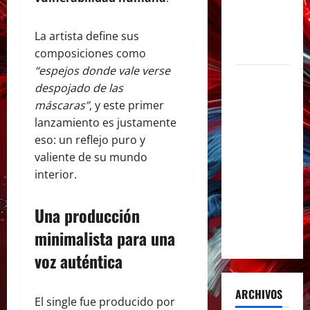
de la
música en
La artista define sus
español
composiciones como
“espejos donde vale verse
Milo J
despojado de las
inmortaliza
máscaras”
, y este primer
su
lanzamiento es justamente
aclamado
eso: un reflejo puro y
Tiny Desk
valiente de su mundo
con el
interior.
lanzamiento
del EP «Live
Una producción
from NPR’s
minimalista para una
Tiny Desk»
voz auténtica
ARCHIVOS
El single fue producido por