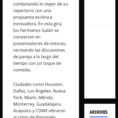
combinando lo mejor de su
de la
repertorio con una
música en
propuesta escénica
español
innovadora. En esta gira,
los hermanos Galán se
Milo J
convierten en
inmortaliza
presentadores de noticias,
su
recreando las discusiones
aclamado
de pareja a lo largo del
Tiny Desk
tiempo con un toque de
con el
comedia.
lanzamiento
del EP «Live
from NPR’s
Ciudades como Houston,
Tiny Desk»
Dallas, Los Ángeles, Nueva
York, Miami, Mérida,
Monterrey, Guadalajara,
Acapulco y CDMX vibraron
ARCHIVOS
al ritmo de Pimpinela,