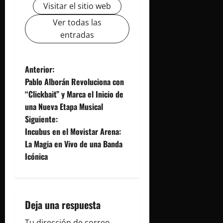
Visitar el sitio web
Ver todas las
entradas
N
Anterior:
Pablo Alborán Revoluciona con
a
“Clickbait” y Marca el Inicio de
una Nueva Etapa Musical
v
Siguiente:
e
Incubus en el Movistar Arena:
La Magia en Vivo de una Banda
g
Icónica
a
c
Deja una respuesta
i
Tu dirección de correo