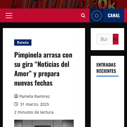
Saltar
al
CANAL
contenido
Menú
principal
Buscar:
Balada
Pimpinela arrasa con
su gira “Noticias del
ENTRADAS
RECIENTES
Amor” y prepara
nuevas fechas
Rosalía
deslumbró
Pamela Ramirez
en Buenos
31 marzo, 2025
Aires con
2 minutos de lectura
dos shows
inolvidables