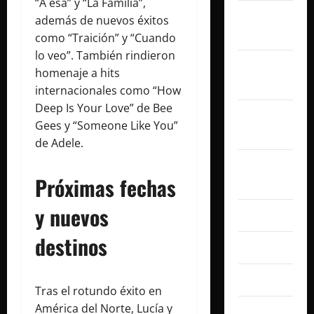
“A esa” y “La Familia”,
noviembre
además de nuevos éxitos
2025
como “Traición” y “Cuando
lo veo”. También rindieron
octubre
homenaje a hits
2025
internacionales como “How
Deep Is Your Love” de Bee
septiembre
Gees y “Someone Like You”
2025
de Adele.
agosto
Próximas fechas
2025
y nuevos
julio 2025
destinos
junio 2025
mayo 2025
Tras el rotundo éxito en
América del Norte, Lucía y
abril 2025