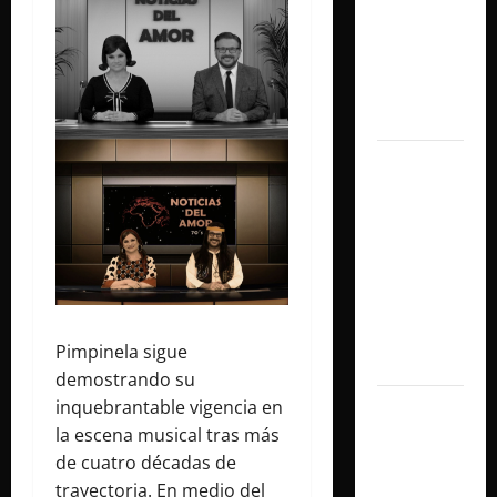
y
sorprendió
junto a Lali
y Ángela
Torres
Lali agrega
una tercera
fecha en
River Plate
y cerrará su
gira con un
show
Pimpinela sigue
histórico
demostrando su
inquebrantable vigencia en
Juliana
la escena musical tras más
Gattas abre
de cuatro décadas de
un nuevo
trayectoria. En medio del
capítulo