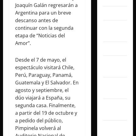
Joaquín Galán regresarán a
Argentina para un breve
marzo 2025
descanso antes de
febrero
continuar con la segunda
2025
etapa de “Noticias del
Amor”.
enero 2025
Desde el 7 de mayo, el
diciembre
espectáculo visitará Chile,
2024
Perú, Paraguay, Panamá,
Guatemala y El Salvador. En
noviembre
agosto y septiembre, el
2024
dúo viajará a España, su
segunda casa. Finalmente,
octubre
a partir del 19 de octubre y
2024
a pedido del público,
septiembre
Pimpinela volverá al
2024
Auditorio Nacional de