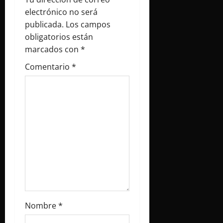
ó
electrónico no será
publicada.
Los campos
n
obligatorios están
marcados con
*
d
Comentario
*
e
e
n
t
r
a
d
Nombre
*