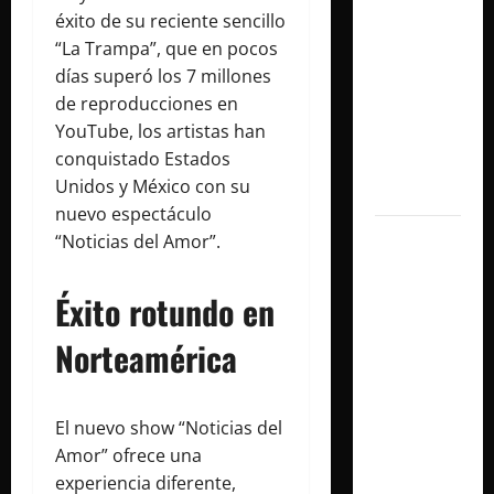
éxito de su reciente sencillo
con «Soy
“La Trampa”, que en pocos
Así», su
días superó los 7 millones
flamante
de reproducciones en
sencillo
YouTube, los artistas han
producido
conquistado Estados
por Alex
Unidos y México con su
Anwandter
nuevo espectáculo
Maxi
“Noticias del Amor”.
Espíndola
presenta
Éxito rotundo en
«CÁPSULA
Norteamérica
2 –
LATINOS»,
un álbum
El nuevo show “Noticias del
audiovisual
Amor” ofrece una
que celebra
experiencia diferente,
los clásicos