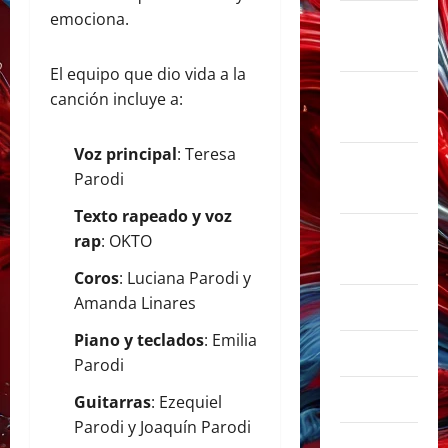
emociona.
noviembre
2025
El equipo que dio vida a la
octubre
canción incluye a:
2025
Voz principal
: Teresa
septiembre
Parodi
2025
Texto rapeado y voz
agosto
rap
: OKTO
2025
Coros
: Luciana Parodi y
Amanda Linares
julio 2025
Piano y teclados
: Emilia
junio 2025
Parodi
mayo 2025
Guitarras
: Ezequiel
Parodi y Joaquín Parodi
abril 2025