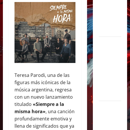
y
sorprendió
junto a Lali
y Ángela
Torres
Lali agrega
una tercera
fecha en
River Plate
y cerrará su
Teresa Parodi, una de las
gira con un
figuras más icónicas de la
show
música argentina, regresa
histórico
con un nuevo lanzamiento
titulado
«Siempre a la
Juliana
misma hora»
, una canción
Gattas abre
profundamente emotiva y
un nuevo
llena de significados que ya
capítulo