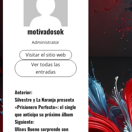
motivadosok
Administrator
Visitar el sitio web
Ver todas las
entradas
N
Anterior:
Silvestre y La Naranja presenta
a
«Prisionero Perfecto»: el single
que anticipa su próximo álbum
v
Siguiente:
e
Ulises Bueno sorprende con