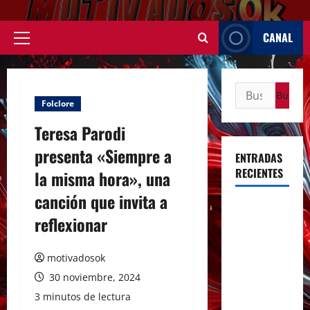
Saltar
al
CANAL
contenido
Menú
principal
Buscar:
Folclore
Teresa Parodi
presenta «Siempre a
ENTRADAS
RECIENTES
la misma hora», una
canción que invita a
Rosalía
reflexionar
deslumbró
en Buenos
motivadosok
Aires con
dos shows
30 noviembre, 2024
inolvidables
3 minutos de lectura