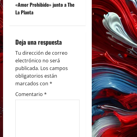
«Amor Prohibido» junto a The
g
La Planta
a
c
Deja una respuesta
i
Tu dirección de correo
ó
electrónico no será
publicada.
Los campos
n
obligatorios están
marcados con
*
d
Comentario
*
e
e
n