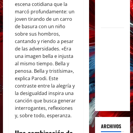
escena cotidiana que la
de la
marcó profundamente: un
música en
joven tirando de un carro
español
de basura con un niño
sobre sus hombros,
Milo J
cantando y riendo a pesar
inmortaliza
de las adversidades. «Era
su
una imagen bella e injusta
aclamado
al mismo tiempo. Bella y
Tiny Desk
penosa. Bella y tristísima»,
con el
explica Parodi. Este
lanzamiento
contraste entre la alegría y
del EP «Live
la desigualdad inspira una
from NPR’s
canción que busca generar
Tiny Desk»
interrogantes, reflexiones
y, sobre todo, esperanza.
ARCHIVOS
Una combinación de