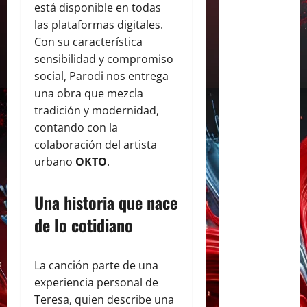
está disponible en todas
con «Soy
las plataformas digitales.
Así», su
Con su característica
flamante
sensibilidad y compromiso
sencillo
social, Parodi nos entrega
producido
una obra que mezcla
por Alex
tradición y modernidad,
Anwandter
contando con la
colaboración del artista
Maxi
urbano
OKTO
.
Espíndola
presenta
Una historia que nace
«CÁPSULA
2 –
de lo cotidiano
LATINOS»,
un álbum
La canción parte de una
audiovisual
experiencia personal de
que celebra
Teresa, quien describe una
los clásicos