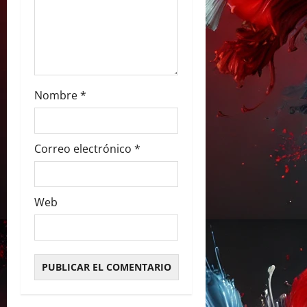
t
r
a
d
Nombre
*
a
s
Correo electrónico
*
Web