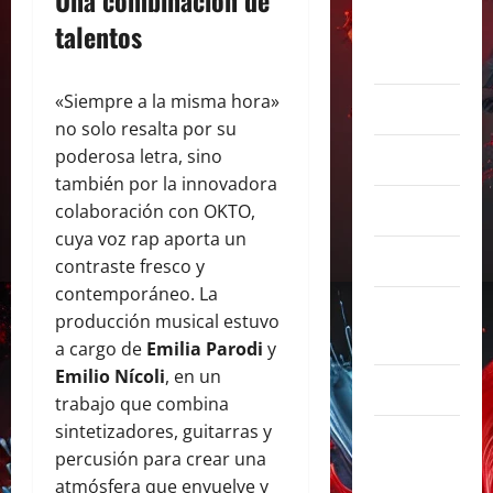
talentos
agosto
2026
«Siempre a la misma hora»
julio 2026
no solo resalta por su
poderosa letra, sino
junio 2026
también por la innovadora
abril 2026
colaboración con OKTO,
cuya voz rap aporta un
marzo 2026
contraste fresco y
contemporáneo. La
febrero
producción musical estuvo
2026
a cargo de
Emilia Parodi
y
Emilio Nícoli
, en un
enero 2026
trabajo que combina
sintetizadores, guitarras y
diciembre
percusión para crear una
2025
atmósfera que envuelve y