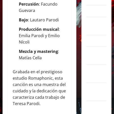
Percusión
: Facundo
Guevara
marzo 2025
Bajo
: Lautaro Parodi
febrero
2025
Producción musical
:
Emilia Parodi y Emilio
enero 2025
Nícoli
Mezcla y mastering
:
diciembre
Matías Cella
2024
noviembre
Grabada en el prestigioso
2024
estudio Romaphonic, esta
canción es una muestra del
octubre
cuidado y la dedicación que
2024
caracteriza cada trabajo de
Teresa Parodi.
septiembre
2024