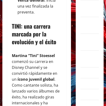
Venta General
: Inicia
noviembre
una vez finalizada la
2025
preventa.
octubre
TINI: una carrera
2025
marcada por la
septiembre
evolución y el éxito
2025
Martina “Tini” Stoessel
agosto
comenzó su carrera en
2025
Disney Channel y se
julio 2025
convirtió rápidamente en
un
ícono juvenil global
.
junio 2025
Como cantante solista, ha
lanzado varios álbumes de
mayo 2025
éxito, ha realizado giras
internacionales y ha
abril 2025