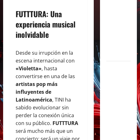
con «Soy
FUTTTURA: Una
Así», su
experiencia musical
flamante
sencillo
inolvidable
producido
por Alex
Desde su irrupción en la
Anwandter
escena internacional con
Maxi
«Violetta»
, hasta
Espíndola
convertirse en una de las
presenta
artistas pop más
«CÁPSULA
influyentes de
2 –
Latinoamérica
, TINI ha
LATINOS»,
sabido evolucionar sin
un álbum
perder la conexión única
audiovisual
con su público.
FUTTTURA
que celebra
será mucho más que un
los clásicos
concierto: será un viaje por