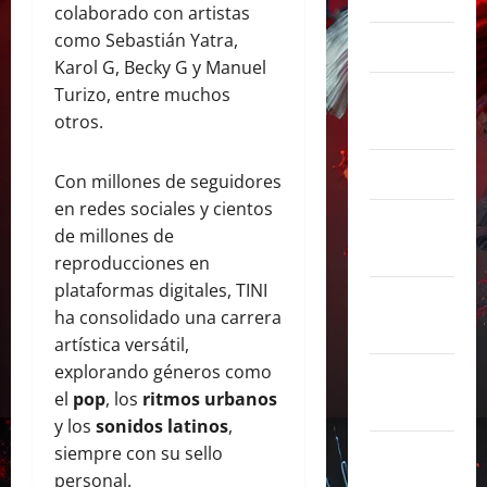
colaborado con artistas
como Sebastián Yatra,
marzo 2025
Karol G, Becky G y Manuel
Turizo, entre muchos
febrero
otros.
2025
enero 2025
Con millones de seguidores
en redes sociales y cientos
diciembre
de millones de
2024
reproducciones en
plataformas digitales, TINI
noviembre
ha consolidado una carrera
2024
artística versátil,
explorando géneros como
octubre
el
pop
, los
ritmos urbanos
2024
y los
sonidos latinos
,
siempre con su sello
septiembre
personal.
2024