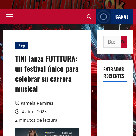
Saltar
al
CANAL
contenido
Menú
principal
Buscar:
Pop
TINI lanza FUTTTURA:
un festival único para
ENTRADAS
RECIENTES
celebrar su carrera
musical
Rosalía
deslumbró
Pamela Ramirez
en Buenos
4 abril, 2025
Aires con
2 minutos de lectura
dos shows
inolvidables