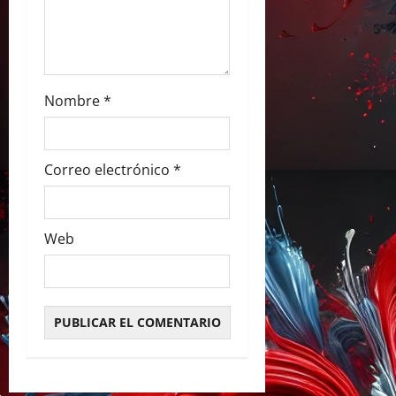
r
a
d
Nombre
*
a
s
Correo electrónico
*
Web