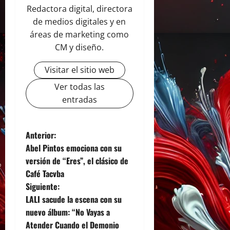
Redactora digital, directora
de medios digitales y en
áreas de marketing como
CM y diseño.
Visitar el sitio web
Ver todas las
entradas
N
Anterior:
Abel Pintos emociona con su
a
versión de “Eres”, el clásico de
Café Tacvba
v
Siguiente:
e
LALI sacude la escena con su
nuevo álbum: “No Vayas a
g
Atender Cuando el Demonio