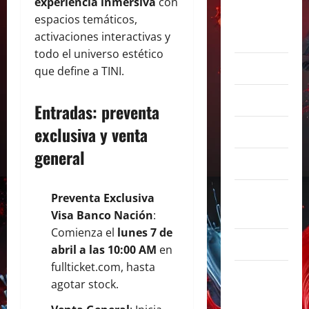
experiencia inmersiva
con
agosto
espacios temáticos,
2026
activaciones interactivas y
todo el universo estético
julio 2026
que define a TINI.
junio 2026
Entradas: preventa
exclusiva y venta
abril 2026
general
marzo 2026
febrero
Preventa Exclusiva
2026
Visa Banco Nación
:
Comienza el
lunes 7 de
enero 2026
abril a las 10:00 AM
en
fullticket.com
, hasta
diciembre
agotar stock.
2025