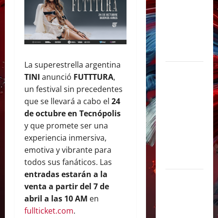
y
sorprendió
junto a Lali
y Ángela
Torres
La superestrella argentina
Lali agrega
TINI
anunció
FUTTTURA
,
una tercera
un festival sin precedentes
fecha en
que se llevará a cabo el
24
River Plate
de octubre en Tecnópolis
y cerrará su
y que promete ser una
gira con un
experiencia inmersiva,
show
emotiva y vibrante para
histórico
todos sus fanáticos. Las
entradas estarán a la
Juliana
venta a partir del 7 de
Gattas abre
abril a las 10 AM
en
un nuevo
fullticket.com
.
capítulo