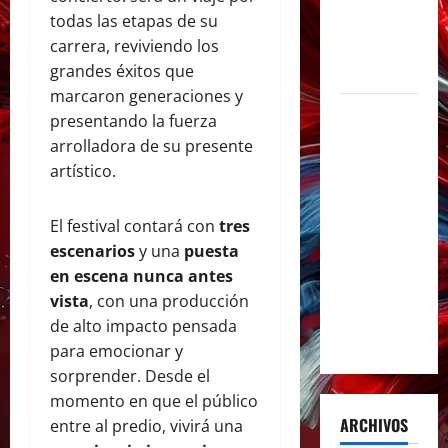
de la
todas las etapas de su
música en
carrera, reviviendo los
español
grandes éxitos que
marcaron generaciones y
Milo J
presentando la fuerza
inmortaliza
arrolladora de su presente
su
artístico.
aclamado
Tiny Desk
El festival contará con
tres
con el
escenarios
y una
puesta
lanzamiento
en escena nunca antes
del EP «Live
vista
, con una producción
from NPR’s
de alto impacto pensada
Tiny Desk»
para emocionar y
sorprender. Desde el
momento en que el público
ARCHIVOS
entre al predio, vivirá una