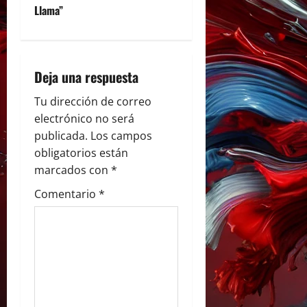
Llama”
a
c
i
Deja una respuesta
ó
Tu dirección de correo
electrónico no será
n
publicada.
Los campos
obligatorios están
d
marcados con
*
e
Comentario
*
e
n
t