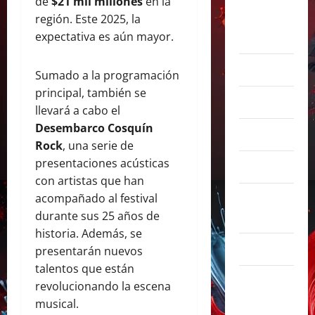
de
$21 mil millones
en la
agosto
región. Este 2025, la
2026
expectativa es aún mayor.
julio 2026
Sumado a la programación
principal, también se
junio 2026
llevará a cabo el
Desembarco Cosquín
abril 2026
Rock
, una serie de
presentaciones acústicas
marzo 2026
con artistas que han
febrero
acompañado al festival
2026
durante sus 25 años de
historia. Además, se
enero 2026
presentarán nuevos
talentos que están
diciembre
revolucionando la escena
2025
musical.