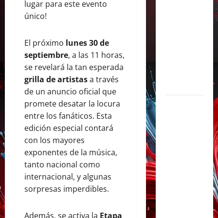
lugar para este evento
con «Soy
único!
Así», su
flamante
El próximo
lunes 30 de
sencillo
septiembre
, a las 11 horas,
producido
se revelará la tan esperada
por Alex
grilla de artistas
a través
Anwandter
de un anuncio oficial que
promete desatar la locura
Maxi
entre los fanáticos. Esta
Espíndola
edición especial contará
presenta
con los mayores
«CÁPSULA
exponentes de la música,
2 –
tanto nacional como
LATINOS»,
internacional, y algunas
un álbum
sorpresas imperdibles.
audiovisual
que celebra
los clásicos
Además, se activa la
Etapa