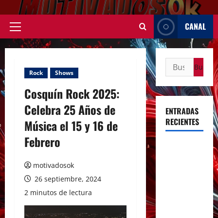
Saltar
al
CANAL
contenido
Menú
principal
Buscar:
Rock
Shows
Cosquín Rock 2025:
Celebra 25 Años de
ENTRADAS
RECIENTES
Música el 15 y 16 de
Febrero
Rosalía
deslumbró
motivadosok
en Buenos
26 septiembre, 2024
Aires con
2 minutos de lectura
dos shows
inolvidables