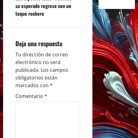
e
su esperado regreso con un
toque rockero
g
a
Deja una respuesta
c
Tu dirección de correo
i
electrónico no será
ó
publicada.
Los campos
obligatorios están
n
marcados con
*
d
Comentario
*
e
e
n