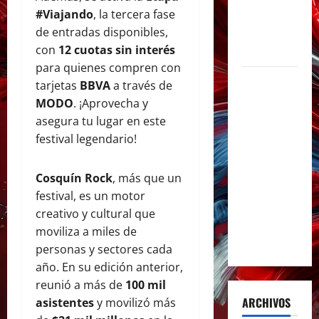
de la
#Viajando
, la tercera fase
música en
de entradas disponibles,
español
con
12 cuotas sin interés
para quienes compren con
Milo J
tarjetas
BBVA
a través de
inmortaliza
MODO
. ¡Aprovecha y
su
asegura tu lugar en este
aclamado
festival legendario!
Tiny Desk
con el
Cosquín Rock
, más que un
lanzamiento
festival, es un motor
del EP «Live
creativo y cultural que
from NPR’s
moviliza a miles de
Tiny Desk»
personas y sectores cada
año. En su edición anterior,
reunió a más de
100 mil
ARCHIVOS
asistentes
y movilizó más