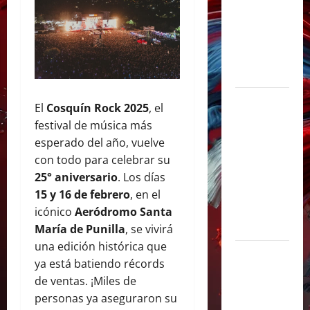
y
sorprendió
junto a Lali
y Ángela
Torres
Lali agrega
El
Cosquín Rock 2025
, el
una tercera
festival de música más
fecha en
esperado del año, vuelve
River Plate
con todo para celebrar su
y cerrará su
25° aniversario
. Los días
gira con un
15 y 16 de febrero
, en el
show
icónico
Aeródromo Santa
histórico
María de Punilla
, se vivirá
una edición histórica que
Juliana
ya está batiendo récords
Gattas abre
de ventas. ¡Miles de
un nuevo
personas ya aseguraron su
capítulo