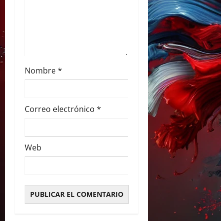
t
r
a
Nombre
*
d
a
Correo electrónico
*
s
Web