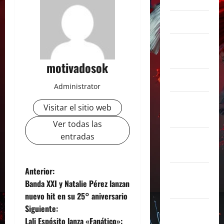
marzo 2025
febrero
2025
motivadosok
enero 2025
Administrator
diciembre
Visitar el sitio web
2024
Ver todas las
entradas
noviembre
2024
N
Anterior:
octubre
Banda XXI y Natalie Pérez lanzan
2024
a
nuevo hit en su 25° aniversario
Siguiente:
septiembre
v
Lali Espósito lanza «Fanático»:
2024