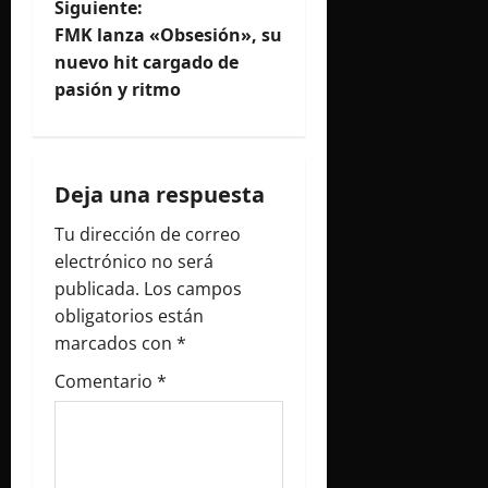
e
Siguiente:
FMK lanza «Obsesión», su
g
nuevo hit cargado de
pasión y ritmo
a
c
i
Deja una respuesta
Tu dirección de correo
ó
electrónico no será
n
publicada.
Los campos
obligatorios están
d
marcados con
*
e
Comentario
*
e
n