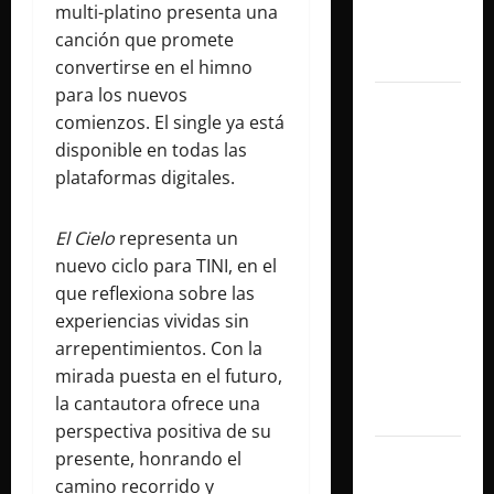
con un
multi-platino presenta una
show
canción que promete
histórico
convertirse en el himno
para los nuevos
Juliana
comienzos. El single ya está
Gattas
disponible en todas las
abre un
plataformas digitales.
nuevo
capítulo
El Cielo
representa un
con «Soy
nuevo ciclo para TINI, en el
Así», su
que reflexiona sobre las
flamante
experiencias vividas sin
sencillo
arrepentimientos. Con la
producido
mirada puesta en el futuro,
por Alex
la cantautora ofrece una
Anwandter
perspectiva positiva de su
presente, honrando el
Maxi
camino recorrido y
Espíndola