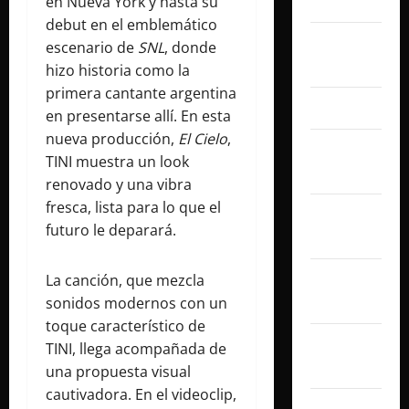
julio 2026
en Nueva York y hasta su
debut en el emblemático
junio
escenario de
SNL
, donde
2026
hizo historia como la
primera cantante argentina
abril 2026
en presentarse allí. En esta
nueva producción,
El Cielo
,
marzo
TINI muestra un look
2026
renovado y una vibra
fresca, lista para lo que el
febrero
futuro le deparará.
2026
enero
La canción, que mezcla
2026
sonidos modernos con un
toque característico de
diciembre
TINI, llega acompañada de
2025
una propuesta visual
cautivadora. En el videoclip,