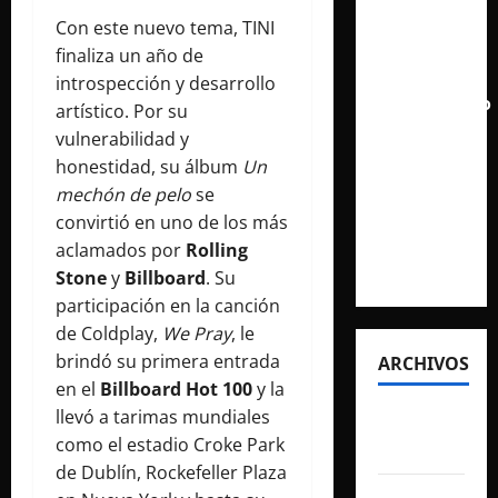
aclamado
Con este nuevo tema, TINI
Tiny Desk
finaliza un año de
con el
introspección y desarrollo
lanzamiento
artístico. Por su
del EP
vulnerabilidad y
«Live
honestidad, su álbum
Un
from
mechón de pelo
se
NPR’s
convirtió en uno de los más
Tiny
aclamados por
Rolling
Desk»
Stone
y
Billboard
. Su
participación en la canción
de Coldplay,
We Pray
, le
brindó su primera entrada
ARCHIVOS
en el
Billboard Hot 100
y la
llevó a tarimas mundiales
agosto
como el estadio Croke Park
2026
de Dublín, Rockefeller Plaza