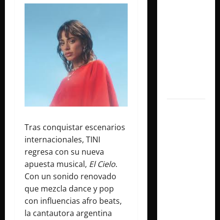
shows
inolvidables
y
sorprendió
junto a
Lali y
Ángela
Torres
Lali
agrega
Tras conquistar escenarios
una
internacionales, TINI
tercera
regresa con su nueva
fecha en
apuesta musical,
El Cielo
.
River
Con un sonido renovado
Plate y
que mezcla dance y pop
cerrará
con influencias afro beats,
su gira
la cantautora argentina