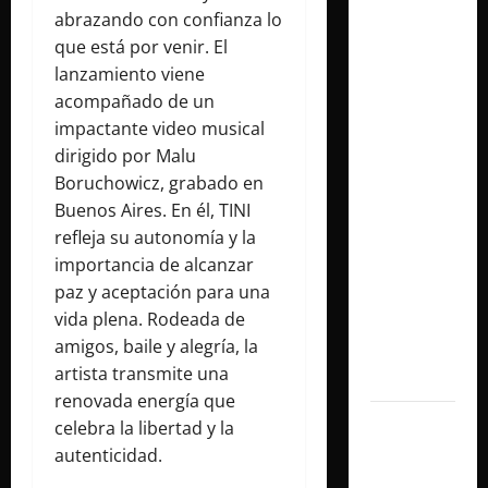
abrazando con confianza lo
presenta
que está por venir. El
«CÁPSULA
lanzamiento viene
2 –
acompañado de un
LATINOS»,
impactante video musical
un álbum
dirigido por Malu
audiovisual
Boruchowicz, grabado en
que
Buenos Aires. En él, TINI
celebra
refleja su autonomía y la
los
importancia de alcanzar
clásicos
paz y aceptación para una
de la
vida plena. Rodeada de
música
amigos, baile y alegría, la
en
artista transmite una
español
renovada energía que
Milo J
celebra la libertad y la
inmortaliza
autenticidad.
su