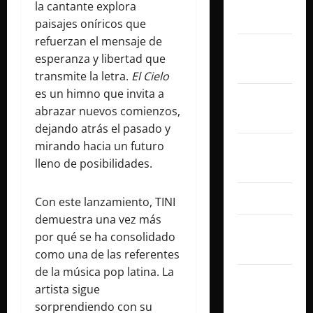
noviembre
la cantante explora
2025
paisajes oníricos que
refuerzan el mensaje de
octubre
esperanza y libertad que
2025
transmite la letra.
El Cielo
es un himno que invita a
septiembre
abrazar nuevos comienzos,
2025
dejando atrás el pasado y
mirando hacia un futuro
agosto
lleno de posibilidades.
2025
julio 2025
Con este lanzamiento, TINI
demuestra una vez más
junio
por qué se ha consolidado
2025
como una de las referentes
de la música pop latina. La
mayo
artista sigue
2025
sorprendiendo con su