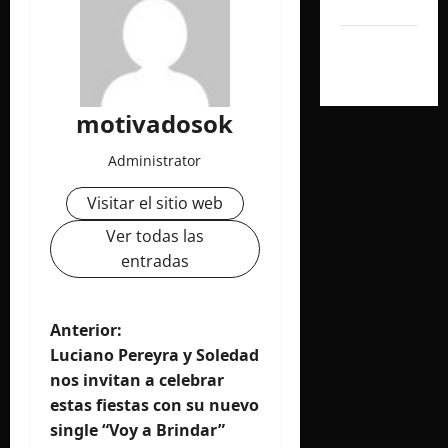
2024
septiembre
2024
motivadosok
Administrator
Visitar el sitio web
Ver todas las
entradas
N
Anterior:
Luciano Pereyra y Soledad
a
nos invitan a celebrar
estas fiestas con su nuevo
v
single “Voy a Brindar”