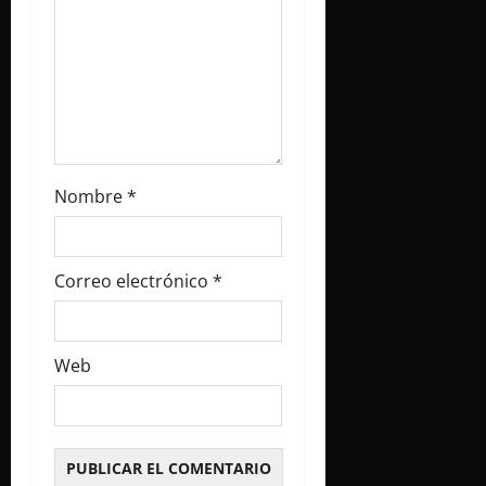
t
r
a
d
Nombre
*
a
s
Correo electrónico
*
Web