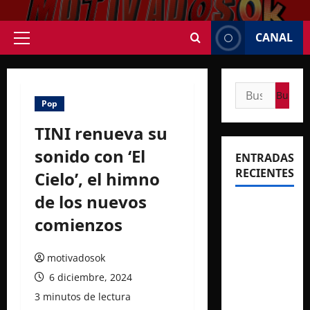
Saltar
al
CANAL
contenido
Menú
principal
Buscar:
Pop
TINI renueva su
sonido con ‘El
ENTRADAS
RECIENTES
Cielo’, el himno
de los nuevos
Rosalía
comienzos
deslumbró
en
motivadosok
Buenos
Aires con
6 diciembre, 2024
dos
3 minutos de lectura