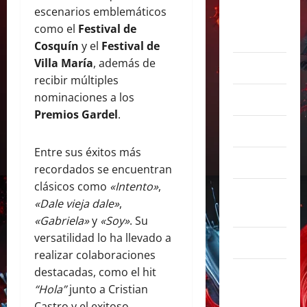
escenarios emblemáticos
agosto
como el
Festival de
2026
Cosquín
y el
Festival de
Villa María
, además de
julio 2026
recibir múltiples
nominaciones a los
junio 2026
Premios Gardel
.
abril 2026
Entre sus éxitos más
marzo 2026
recordados se encuentran
clásicos como
«Intento»
,
febrero
«Dale vieja dale»
,
2026
«Gabriela»
y
«Soy»
. Su
versatilidad lo ha llevado a
enero 2026
realizar colaboraciones
destacadas, como el hit
diciembre
“Hola”
junto a Cristian
2025
Castro y el exitoso