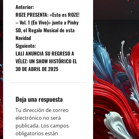
N
Anterior:
ROZE PRESENTA: «Esto es ROZE!
a
– Vol. 1 (En Vivo)» junto a Pinky
SD, el Regalo Musical de esta
v
Navidad
e
Siguiente:
LALI ANUNCIA SU REGRESO A
g
VÉLEZ: UN SHOW HISTÓRICO EL
30 DE ABRIL DE 2025
a
c
i
Deja una respuesta
ó
Tu dirección de correo
electrónico no será
n
publicada.
Los campos
obligatorios están