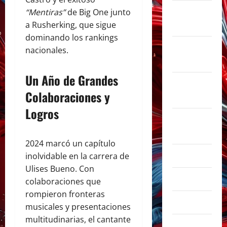
noviembre
“Mentiras”
de Big One junto
2025
a Rusherking, que sigue
dominando los rankings
octubre
nacionales.
2025
Un Año de Grandes
septiembre
Colaboraciones y
2025
Logros
agosto
2025
2024 marcó un capítulo
julio 2025
inolvidable en la carrera de
Ulises Bueno. Con
junio 2025
colaboraciones que
rompieron fronteras
mayo 2025
musicales y presentaciones
multitudinarias, el cantante
abril 2025