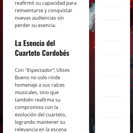
reafirmó su capacidad para
reinventarse y conquistar
marzo 2025
nuevas audiencias sin
perder su esencia.
febrero
2025
La Esencia del
enero 2025
Cuarteto Cordobés
diciembre
2024
Con
“Espectador”
, Ulises
Bueno no solo rinde
noviembre
homenaje a sus raíces
2024
musicales, sino que
también reafirma su
octubre
compromiso con la
2024
evolución del cuarteto,
logrando mantener su
septiembre
relevancia en la escena
2024