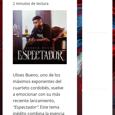
y
2 minutos de lectura
sorprendió
junto a Lali
y Ángela
Torres
Lali agrega
una tercera
fecha en
River Plate
y cerrará su
gira con un
Ulises Bueno, uno de los
show
máximos exponentes del
histórico
cuarteto cordobés, vuelve
a emocionar con su más
Juliana
reciente lanzamiento,
Gattas abre
“Espectador”
. Este tema
un nuevo
inédito combina la esencia
capítulo