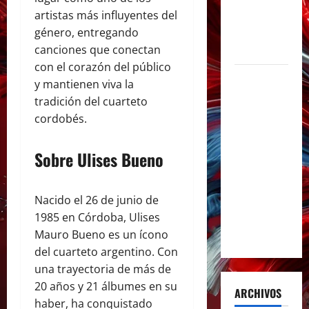
de la
artistas más influyentes del
música en
género, entregando
español
canciones que conectan
con el corazón del público
Milo J
y mantienen viva la
inmortaliza
tradición del cuarteto
su
cordobés.
aclamado
Tiny Desk
Sobre Ulises Bueno
con el
lanzamiento
Nacido el 26 de junio de
del EP «Live
1985 en Córdoba, Ulises
from NPR’s
Mauro Bueno es un ícono
Tiny Desk»
del cuarteto argentino. Con
una trayectoria de más de
20 años y 21 álbumes en su
ARCHIVOS
haber, ha conquistado