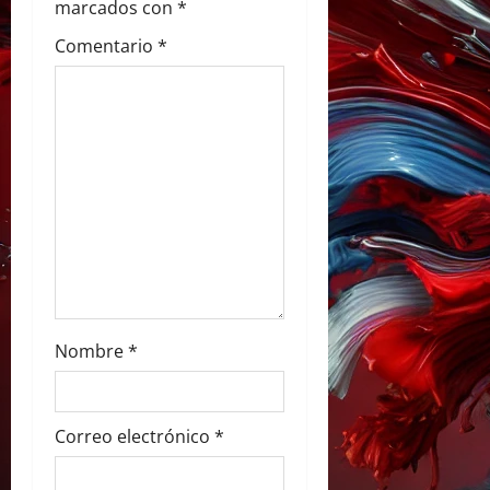
d
marcados con
*
e
Comentario
*
e
n
t
r
a
d
Nombre
*
a
s
Correo electrónico
*