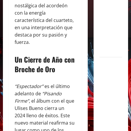
nostálgica del acordeón
con «Soy
con la energía
Así», su
característica del cuarteto,
flamante
en una interpretación que
sencillo
destaca por su pasión y
producido
fuerza.
por Alex
Anwandter
Un Cierre de Año con
Maxi
Broche de Oro
Espíndola
presenta
«CÁPSULA
“Espectador”
es el último
2 –
adelanto de
“Pisando
LATINOS»,
Firme”
, el álbum con el que
un álbum
Ulises Bueno cierra un
audiovisual
2024 lleno de éxitos. Este
que celebra
nuevo material reafirma su
los clásicos
lugar como uno de los